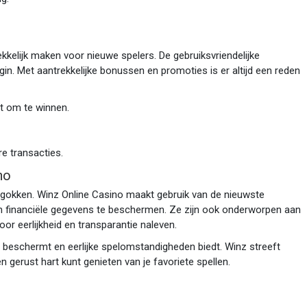
ekkelijk maken voor nieuwe spelers. De gebruiksvriendelijke
gin. Met aantrekkelijke bonussen en promoties is er altijd een reden
t om te winnen.
e transacties.
no
ne gokken. Winz Online Casino maakt gebruik van de nieuwste
 en financiële gegevens te beschermen. Ze zijn ook onderworpen aan
r eerlijkheid en transparantie naleven.
s beschermt en eerlijke spelomstandigheden biedt. Winz streeft
 gerust hart kunt genieten van je favoriete spellen.