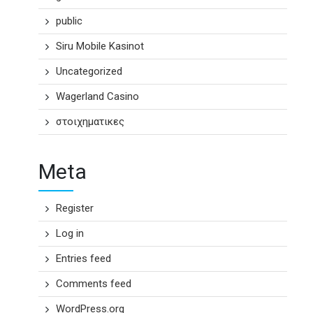
public
Siru Mobile Kasinot
Uncategorized
Wagerland Casino
στοιχηματικες
Meta
Register
Log in
Entries feed
Comments feed
WordPress.org