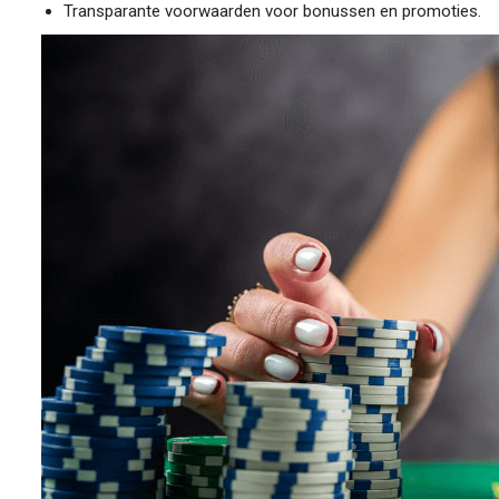
Transparante voorwaarden voor bonussen en promoties.