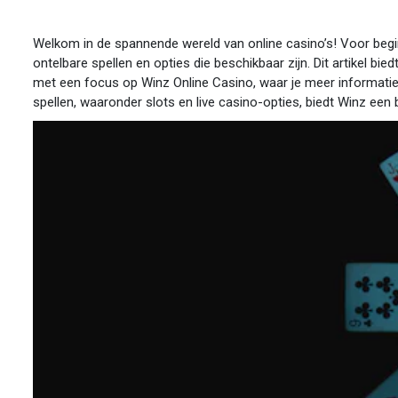
Welkom in de spannende wereld van online casino’s! Voor begi
ontelbare spellen en opties die beschikbaar zijn. Dit artikel bi
met een focus op Winz Online Casino, waar je meer informati
spellen, waaronder slots en live casino-opties, biedt Winz een