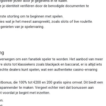
streer jezelf door je gegevens in te vullen.
 je identiteit verifiëren door de benodigde documenten te
ste storting om te beginnen met spelen.
es wat je het meest aanspreekt, zoals slots of live roulette.
 genieten van je spelervaring.
ng
t overwegen om een fanatiek speler te worden. Het aanbod van meer
 slots tot klassiekers zoals blackjack en baccarat, er is altijd iets
 echte dealers kunt spelen, wat een authentieke casino-ervaring
tbonus, die 100% tot €200 en 200 gratis spins omvat. Dit biedt een
g spannender te maken. Vergeet echter niet dat bonussen aan
pt voordat je begint met inzetten.
en.
ng.