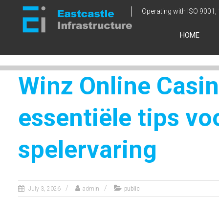
Skip
Operating with ISO 9001,
to
content
HOME
Winz Online Casin
essentiële tips vo
spelervaring
July 3, 2026
admin
public