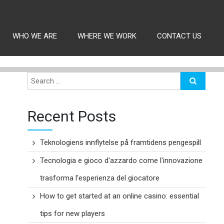
WHO WE ARE
WHERE WE WORK
CONTACT US
Recent Posts
Teknologiens innflytelse på framtidens pengespill
Tecnologia e gioco d'azzardo come l'innovazione
trasforma l'esperienza del giocatore
How to get started at an online casino: essential
tips for new players