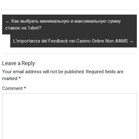
←
Как выбрать минимальную и максимальную сумму
ставок на 1xbet?
L’importanza del Feedback nei Casino Online Non AAMS
→
Leave a Reply
Your email address will not be published.
Required fields are
marked
*
Comment
*