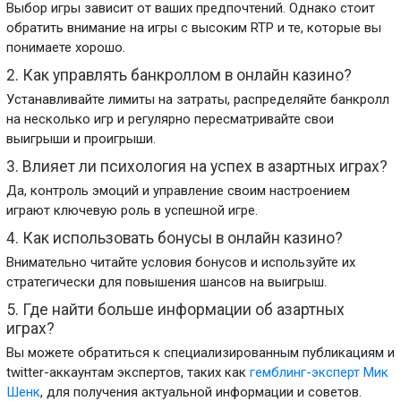
Выбор игры зависит от ваших предпочтений. Однако стоит
обратить внимание на игры с высоким RTP и те, которые вы
понимаете хорошо.
2. Как управлять банкроллом в онлайн казино?
Устанавливайте лимиты на затраты, распределяйте банкролл
на несколько игр и регулярно пересматривайте свои
выигрыши и проигрыши.
3. Влияет ли психология на успех в азартных играх?
Да, контроль эмоций и управление своим настроением
играют ключевую роль в успешной игре.
4. Как использовать бонусы в онлайн казино?
Внимательно читайте условия бонусов и используйте их
стратегически для повышения шансов на выигрыш.
5. Где найти больше информации об азартных
играх?
Вы можете обратиться к специализированным публикациям и
twitter-аккаунтам экспертов, таких как
гемблинг-эксперт Мик
Шенк
, для получения актуальной информации и советов.