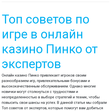
Топ советов по
игре в онлайн
казино Пинко от
экспертов
Онлайн казино Пинко привлекает игроков своим
разнообразием игр, привлекательными бонусами и
высококачественным обслуживанием. Однако многие
новички могут столкнуться с трудностями и
неопределенностью в выборе стратегий и техник, чтобы
повысить свои шансы на успех. В данной статье мы собрали
Топ советов от экспертов, которые помогут вам добиться