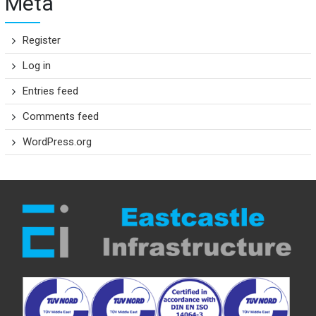
Meta
Register
Log in
Entries feed
Comments feed
WordPress.org