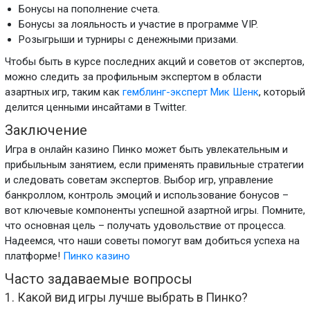
Бонусы на пополнение счета.
Бонусы за лояльность и участие в программе VIP.
Розыгрыши и турниры с денежными призами.
Чтобы быть в курсе последних акций и советов от экспертов,
можно следить за профильным экспертом в области
азартных игр, таким как
гемблинг-эксперт Мик Шенк
, который
делится ценными инсайтами в Twitter.
Заключение
Игра в онлайн казино Пинко может быть увлекательным и
прибыльным занятием, если применять правильные стратегии
и следовать советам экспертов. Выбор игр, управление
банкроллом, контроль эмоций и использование бонусов –
вот ключевые компоненты успешной азартной игры. Помните,
что основная цель – получать удовольствие от процесса.
Надеемся, что наши советы помогут вам добиться успеха на
платформе!
Пинко казино
Часто задаваемые вопросы
1. Какой вид игры лучше выбрать в Пинко?