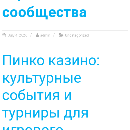
сообщества
July 4, 2026
admin
Uncategorized
Пинко казино:
культурные
события и
турниры для