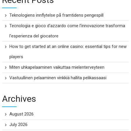
Teknologiens innflytelse på framtidens pengespill
Tecnologia e gioco d'azzardo come l'innovazione trasforma
l'esperienza del giocatore
How to get started at an online casino: essential tips for new
players
Miten uhkapelaaminen vaikuttaa mielenterveyteen
Vastuullinen pelaaminen vinkkiä hallita pelikassaasi
Archives
August 2026
July 2026