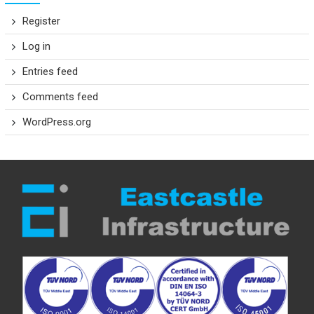
Register
Log in
Entries feed
Comments feed
WordPress.org