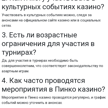
культурных событиях казино?
Участвовать в культурных событиях можно, следя за
анонсами на официальном сайте казино или в социальных
сетях.
3. Есть ли возрастные
ограничения для участия в
турнирах?
Да, для участия в турнирах необходимо быть
совершеннолетним, что соответствует законодательству по
азартным играм.
4. Как часто проводятся
мероприятия в Пинко казино?
Мероприятия в Пинко казино проводятся регулярно, и график
событий можно уточнить в анонсах.