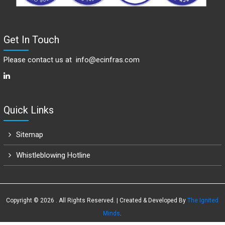
Get In Touch
Please contact us at
info@ecinfras.com
Quick Links
Sitemap
Whistleblowing Hotline
Copyright © 2026
. All Rights Reserved. | Created & Developed By
The Ignited
Minds
.