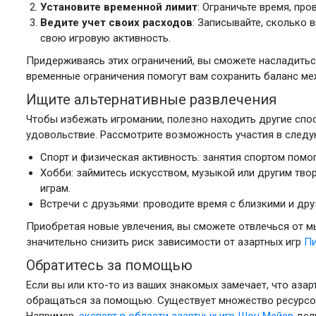
Установите временной лимит
: Ограничьте время, про
Ведите учет своих расходов
: Записывайте, сколько 
свою игровую активность.
Придерживаясь этих ограничений, вы сможете насладиться
временные ограничения помогут вам сохранить баланс ме
Ищите альтернативные развлечения
Чтобы избежать игромании, полезно находить другие сп
удовольствие. Рассмотрите возможность участия в следу
Спорт и физическая активность: занятия спортом помо
Хобби: займитесь искусством, музыкой или другим тво
играм.
Встречи с друзьями: проводите время с близкими и др
Приобретая новые увлечения, вы сможете отвлечься от мы
значительно снизить риск зависимости от азартных игр
Пи
Обратитесь за помощью
Если вы или кто-то из ваших знакомых замечает, что аза
обращаться за помощью. Существует множество ресурсов