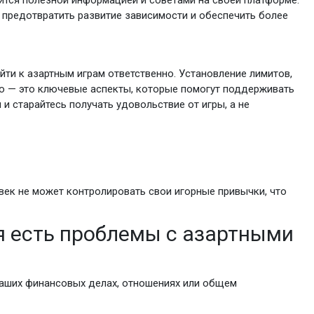
тся полезной информацией и советами на своей платформе.
редотвратить развитие зависимости и обеспечить более
ти к азартным играм ответственно. Установление лимитов,
ю — это ключевые аспекты, которые помогут поддерживать
и старайтесь получать удовольствие от игры, а не
век не может контролировать свои игорные привычки, что
ня есть проблемы с азартными
ваших финансовых делах, отношениях или общем