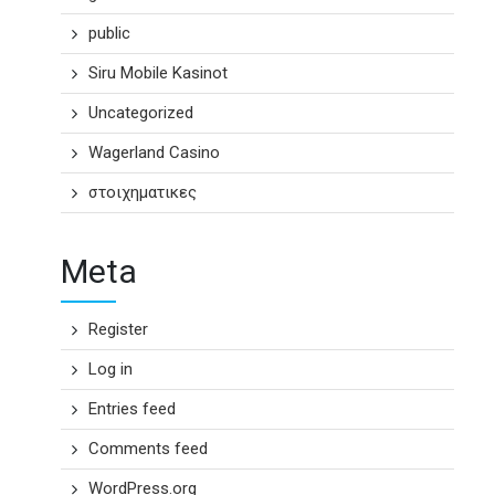
public
Siru Mobile Kasinot
Uncategorized
Wagerland Casino
στοιχηματικες
Meta
Register
Log in
Entries feed
Comments feed
WordPress.org