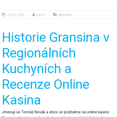
July 5, 2026
admin
gransino
Historie Gransina v
Regionálních
Kuchyních a
Recenze Online
Kasina
Jmenuji se Tomáš Novák a dnes se podíváme na online kasino