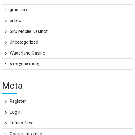
gransino
public
Siru Mobile Kasinot
Uncategorized
Wagerland Casino
στοιχηματικες
Meta
Register
Log in
Entries feed
Comments feed