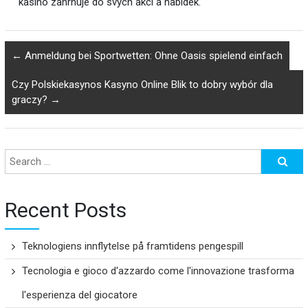
kasino zahrnuje do svých akcí a nabídek.
←
Anmeldung bei Sportwetten: Ohne Oasis spielend einfach
Czy Polskiekasynos Kasyno Online Blik to dobry wybór dla
graczy?
→
Recent Posts
Teknologiens innflytelse på framtidens pengespill
Tecnologia e gioco d'azzardo come l'innovazione trasforma
l'esperienza del giocatore