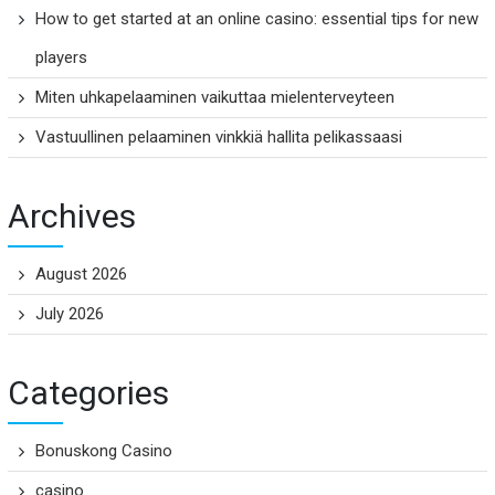
How to get started at an online casino: essential tips for new
players
Miten uhkapelaaminen vaikuttaa mielenterveyteen
Vastuullinen pelaaminen vinkkiä hallita pelikassaasi
Archives
August 2026
July 2026
Categories
Bonuskong Casino
casino